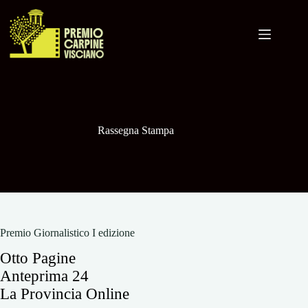
Salta
al
contenuto
Rassegna Stampa
Premio Giornalistico I edizione
Otto Pagine
Anteprima 24
La Provincia Online