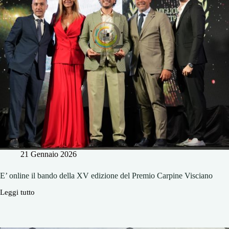
palco
del
Festival
21 Gennaio 2026
E’ online il bando della XV edizione del Premio Carpine Visciano
Leggi tutto
E’
online
il
bando