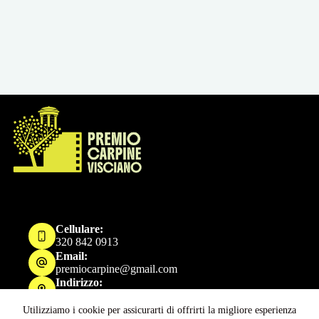
condurrà
la
serata
finale
Cellulare:
320 842 0913
Email:
premiocarpine@gmail.com
Indirizzo:
Visciano, Italy
Utilizziamo i cookie per assicurarti di offrirti la migliore esperienza