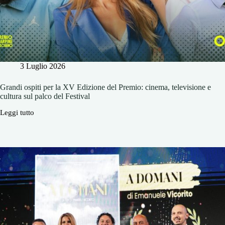
3 Luglio 2026
Grandi ospiti per la XV Edizione del Premio: cinema, televisione e
cultura sul palco del Festival
Leggi tutto
Grandi
ospiti
per
la
XV
Edizione
del
Premio:
cinema,
televisione
e
cultura
sul