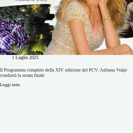
l’ospite
Di
Leva
e
per
lo
show
musicale
di
Colella
1 Luglio 2025
Il Programma completo della XIV edizione del PCV. Adriana Volpe
condurrà la serata finale
Leggi tutto
Il
Programma
completo
della
XIV
edizione
del
PCV.
Adriana
Volpe