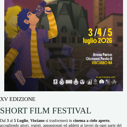
XV EDIZIONE
SHORT FILM FESTIVAL
Dal
3
al
5 Luglio
,
Visciano
si trasformerà in
cinema
a cielo aperto
,
accogliendo attori, registi, appassionati ed addetti ai lavori da ogni parte del