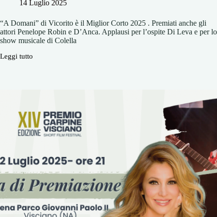
14 Luglio 2025
“A Domani” di Vicorito è il Miglior Corto 2025 . Premiati anche gli
attori Penelope Robin e D’Anca. Applausi per l’ospite Di Leva e per lo
show musicale di Colella
Leggi tutto
“A
Domani”
di
Vicorito
è
il
Miglior
Corto
2025
.
Premiati
anche
gli
attori
Penelope
Robin
e
D’Anca.
Applausi
per